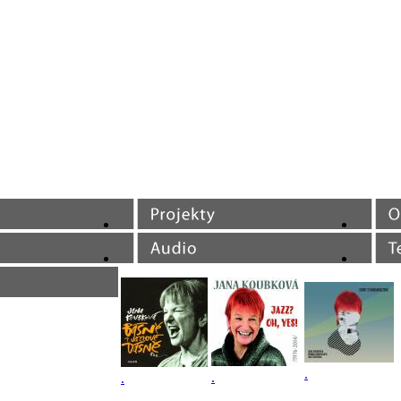
.
.
.