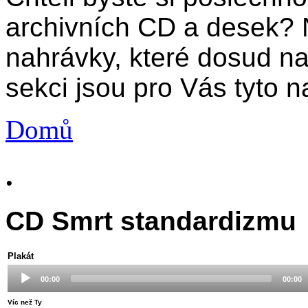
archivních CD a desek? 
nahrávky, které dosud n
sekci jsou pro Vás tyto n
Domů
.
CD Smrt standardizmu
Plakát
Audio
00:00
00:00
Player
Víc než Ty