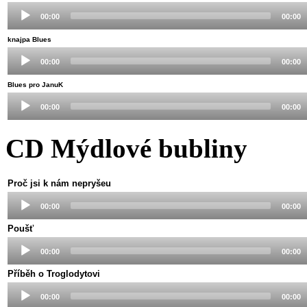
Audio
00:00
00:00
Player
knajpa Blues
Audio
00:00
00:00
Player
Blues pro JanuK
Audio
00:00
00:00
Player
CD Mýdlové bubliny
Proč jsi k nám nepryšeu
Audio
00:00
00:00
Player
Poušť
Audio
00:00
00:00
Player
Příběh o Troglodytovi
Audio
00:00
00:00
Player