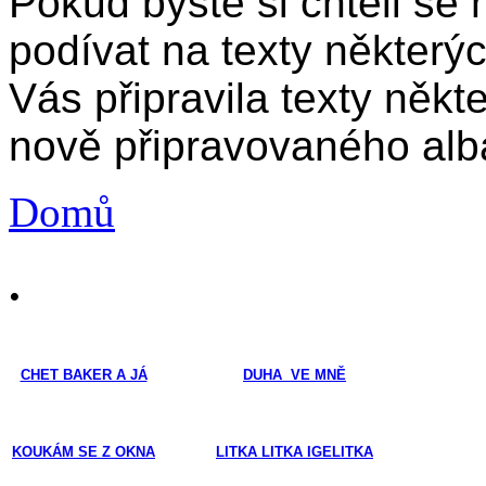
Pokud byste si chtěli se
podívat na texty některýc
Vás připravila texty něk
nově připravovaného alb
Domů
.
CHET BAKER A JÁ
DUHA VE MNĚ
KOUKÁM SE Z OKNA
LITKA LITKA IGELITKA