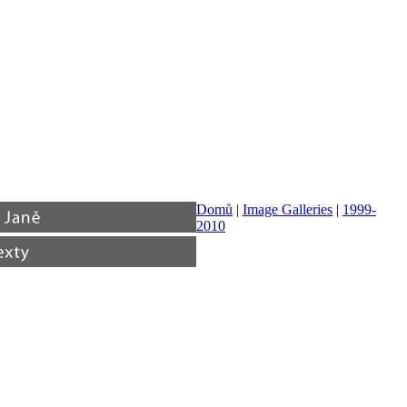
Domů
|
Image Galleries
|
1999-
2010