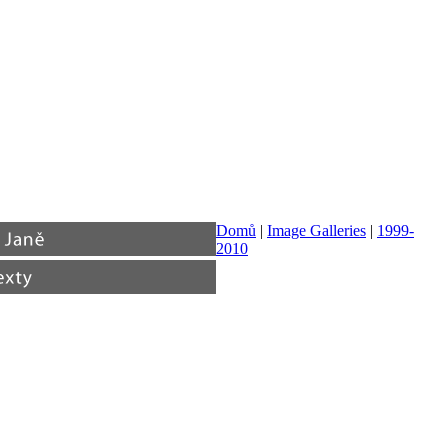
Domů
|
Image Galleries
|
1999-
2010